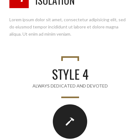
ISOLATION
Lorem ipsum dolor sit amet, consectetur adipisicing elit, sed
do eiusmod tempor incididunt ut labore et dolore magna
aliqua. Ut enim ad minim veniam.
Presione continuar y diligencie el formulario de contacto.
Pronto nos comunicaremos con usted.
CONTINUAR
STYLE 4
ALWAYS DEDICATED AND DEVOTED