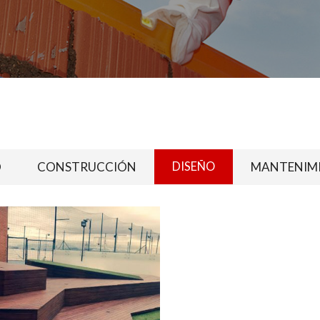
O
CONSTRUCCIÓN
DISEÑO
MANTENIM
Presione continuar y diligencie el formulario de contacto. Pronto no
comunicaremos con usted.
CONTINUAR