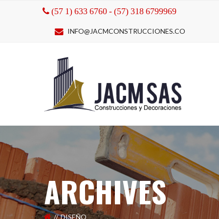
(57 1) 633 6760 - (57) 318 6799969
INFO@JACMCONSTRUCCIONES.CO
ARCHIVES
DISEÑO