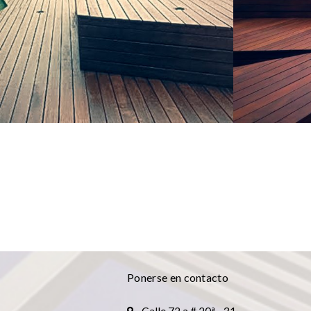
DISEÑO
DISEÑO
Ponerse en contacto
Calle 72 a # 20ª - 31.