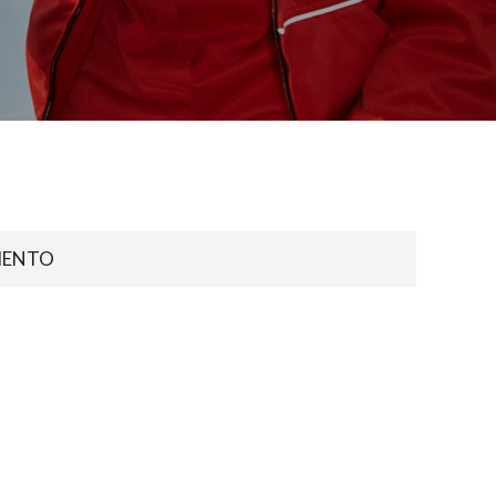
IENTO
s