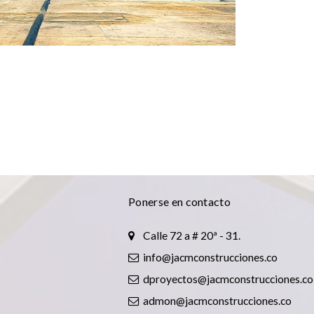
CONSTRUCCIÓN
Ponerse en contacto
Calle 72 a # 20ª - 31.
info@jacmconstrucciones.co
dproyectos@jacmconstrucciones.co
admon@jacmconstrucciones.co