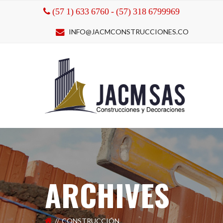
(57 1) 633 6760 - (57) 318 6799969
INFO@JACMCONSTRUCCIONES.CO
ARCHIVES
CONSTRUCCIÓN