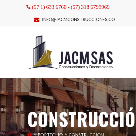
(57 1) 633 6760 - (57) 318 6799969
INFO@JACMCONSTRUCCIONES.CO
CONSTRUCCIÓ
PORTFOLIO
CONSTRUCCIÓN