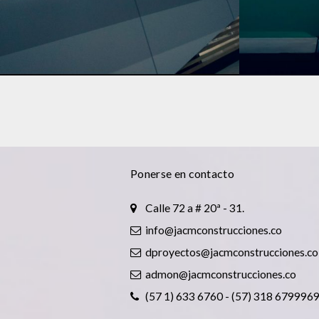
CONSTRUCCIÓN
CONSTRUCCI
Ponerse en contacto
Calle 72 a # 20ª - 31.
info@jacmconstrucciones.co
dproyectos@jacmconstrucciones.co
admon@jacmconstrucciones.co
(57 1) 633 6760 - (57) 318 679996