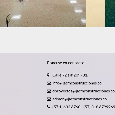
CONSTRUCCIÓN
CONSTRUCCI
Ponerse en contacto
Calle 72 a # 20ª - 31.
info@jacmconstrucciones.co
dproyectos@jacmconstrucciones.co
admon@jacmconstrucciones.co
(57 1) 633 6760 - (57) 318 679996