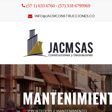
(57 1) 633 6760 - (57) 318 6799969
INFO@JACMCONSTRUCCIONES.CO
MANTENIMIEN
PORTFOLIO
MANTENIMIENTO