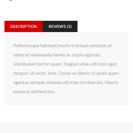
DESCRIPTION
REVIEWS (1)
Pellentesque habitant morbi tristique senectus et
netus et malesuada fames ac turpis egestas.
Vestibulum tortor quam, feugiat vitae, ultricies eget,
tempor sit amet, ante. Donec eu libero sit amet quam
egestas semper. Aenean ultricies mi vitae est. Mauris
placerat eleifend leo.