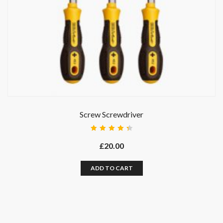
Screw Screwdriver
Rated
4.50
£
20.00
out of
5
ADD TO CART