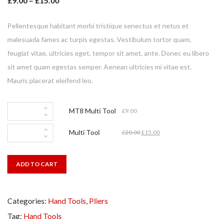
£
9.00
–
£
15.00
of
5
based
on
Pellentesque habitant morbi tristique senectus et netus et
customer
rating
malesuada fames ac turpis egestas. Vestibulum tortor quam,
feugiat vitae, ultricies eget, tempor sit amet, ante. Donec eu libero
sit amet quam egestas semper. Aenean ultricies mi vitae est.
Mauris placerat eleifend leo.
MT8 Multi Tool
£
9.00
Multi Tool
£
20.00
£
15.00
ADD TO CART
Categories:
Hand Tools
,
Pliers
Tag:
Hand Tools