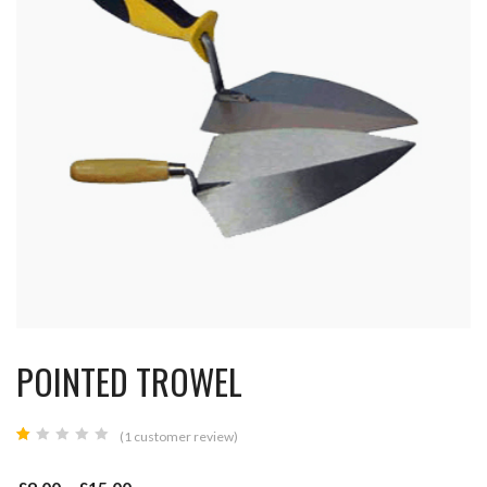
POINTED TROWEL
(
1
customer review)
Rated
1
1.00
out