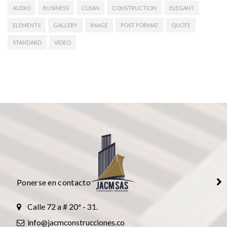
AUDIO
BUSINESS
CLEAN
CONSTRUCTION
ELEGANT
ELEMENTS
GALLERY
IMAGE
POST FORMAT
QUOTE
STANDARD
VIDEO
Ponerse en contacto
Calle 72 a # 20ª - 31.
info@jacmconstrucciones.co