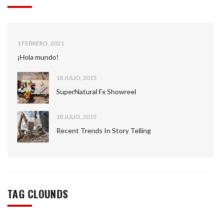
Presione continuar y diligencie el formulario de contacto.
1 FEBRERO, 2021
Pronto nos comunicaremos con usted.
¡Hola mundo!
CONTINUAR
18 JULIO, 2015
SuperNatural Fx Showreel
18 JULIO, 2015
Recent Trends In Story Telling
TAG CLOUNDS