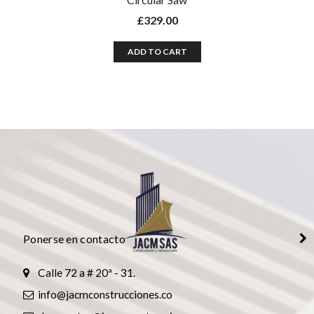
£
329.00
ADD TO CART
Presione continuar y diligencie el formulario de contacto.
Pronto nos comunicaremos con usted.
CONTINUAR
Ponerse en contacto
Calle 72 a # 20ª - 31.
info@jacmconstrucciones.co