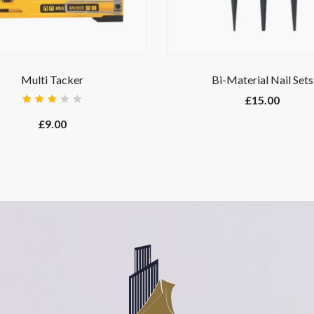
Multi Tacker
Bi-Material Nail Sets
£
15.00
Rated
3.00
£
9.00
out
of 5