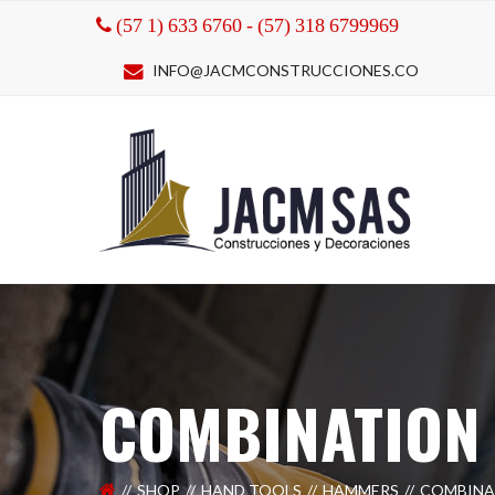
(57 1) 633 6760 - (57) 318 6799969
INFO@JACMCONSTRUCCIONES.CO
COMBINATION
SHOP
HAND TOOLS
HAMMERS
COMBINA