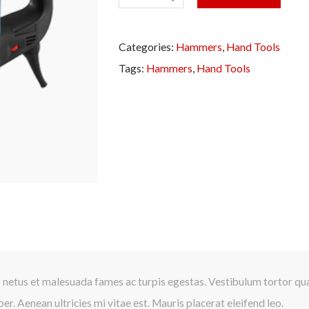
Categories:
Hammers
,
Hand Tools
Tags:
Hammers
,
Hand Tools
 netus et malesuada fames ac turpis egestas. Vestibulum tortor quam
r. Aenean ultricies mi vitae est. Mauris placerat eleifend leo.