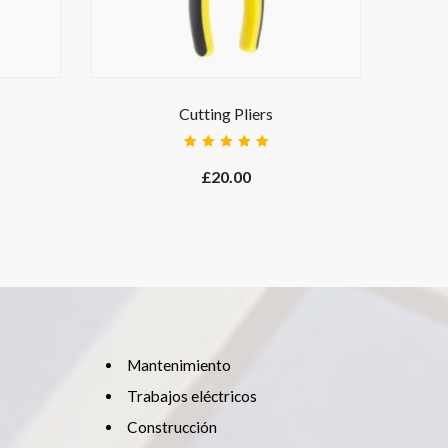
Cutting Pliers
Lith
Rated
5.00
out
£
20.00
of 5
Mantenimiento
Trabajos eléctricos
Construcción