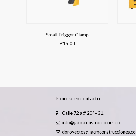
Small Trigger Clamp
£
15.00
Ponerse en contacto
Calle 72 a # 20ª - 31.
info@jacmconstrucciones.co
dproyectos@jacmconstrucciones.co