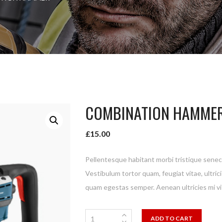
COMBINATION HAMME
£
15.00
Pellentesque habitant morbi tristique senec
Vestibulum tortor quam, feugiat vitae, ultric
quam egestas semper. Aenean ultricies mi vit
ADD TO CART