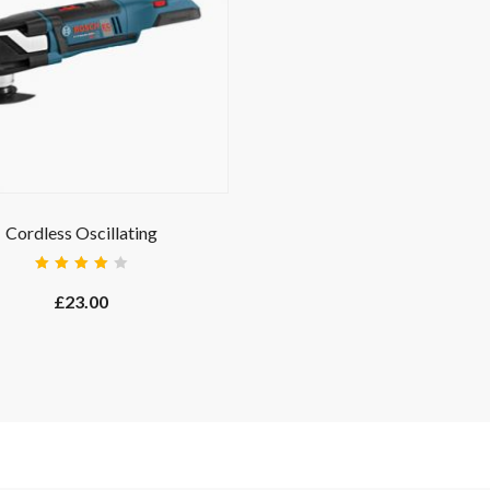
Cordless Oscillating
Rated
4.00
£
23.00
out of
5