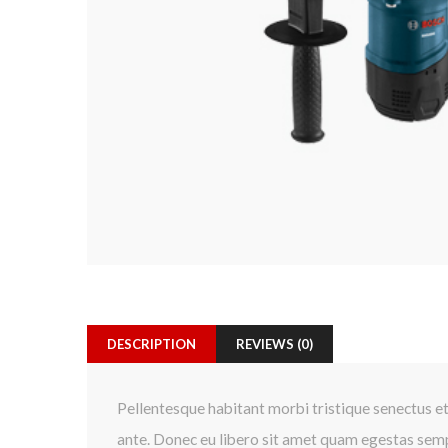
DESCRIPTION
REVIEWS (0)
Pellentesque habitant morbi tristique senectus et
ante. Donec eu libero sit amet quam egestas sempe