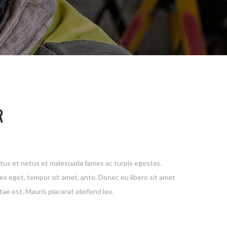
R
tus et netus et malesuada fames ac turpis egestas.
ies eget, tempor sit amet, ante. Donec eu libero sit amet
ae est. Mauris placerat eleifend leo.